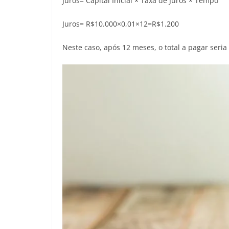
Juros= Capital Inicial × Taxa de Juros × Tempo
Juros= R$10.000×0,01×12=R$1.200
Neste caso, após 12 meses, o total a pagar seria