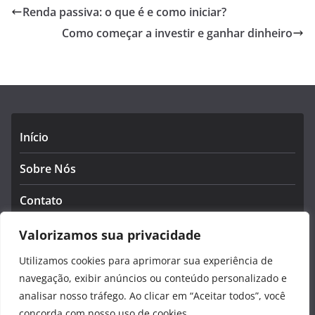
Renda passiva: o que é e como iniciar?
Como começar a investir e ganhar dinheiro
Início
Sobre Nós
Contato
Política de Privacidade
Valorizamos sua privacidade
Utilizamos cookies para aprimorar sua experiência de
Termos e Condições
navegação, exibir anúncios ou conteúdo personalizado e
analisar nosso tráfego. Ao clicar em “Aceitar todos”, você
concorda com nosso uso de cookies.